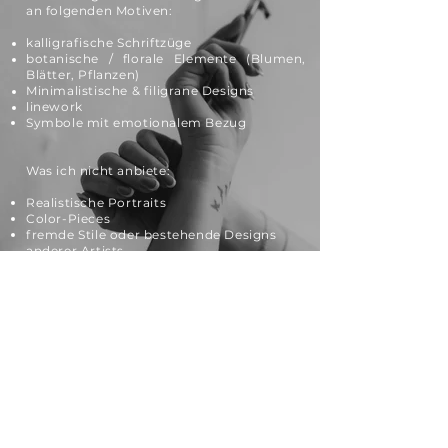
an folgenden Motiven:
kalligrafische Schriftzüge
botanische / florale Elemente (Blumen,
Blätter, Pflanzen)
Minimalistische & filigrane Designs
linework
Symbole mit emotionalem Bezug
Was ich nicht anbiete:
Realistische Portraits
Color-Pieces
fremde Stile oder bestehende Designs
anderer Artists
Sende mit gern eine unverbindliche
Anfrage mit deiner Idee und
Referenzbilder.
Ich
freue mich
von dir zu hören!