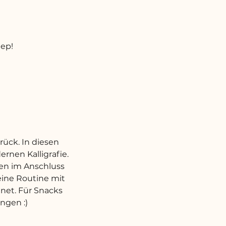
tep!
rück. In diesen
rnen Kalligrafie.
hen im Anschluss
eine Routine mit
gnet. Für Snacks
ngen :)