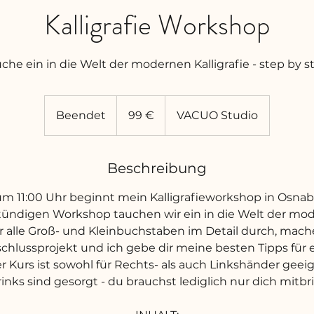
Kalligrafie Workshop
che ein in die Welt der modernen Kalligrafie - step by s
99
Euro
Beendet
B
99 €
VACUO Studio
e
e
n
Beschreibung
d
um 11:00 Uhr beginnt mein Kalligrafieworkshop in Osnab
e
ündigen Workshop tauchen wir ein in die Welt der mode
t
 alle Groß- und Kleinbuchstaben im Detail durch, mac
chlussprojekt und ich gebe dir meine besten Tipps für 
r Kurs ist sowohl für Rechts- als auch Linkshänder geei
inks sind gesorgt - du brauchst lediglich nur dich mitbri