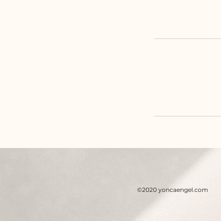
©2020 yoncaengel.com