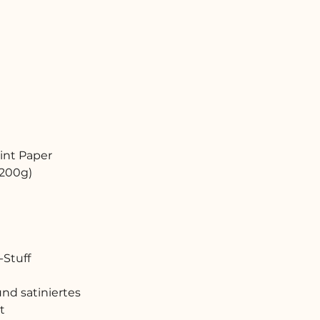
rint Paper
 200g)
-Stuff
nd satiniertes
t